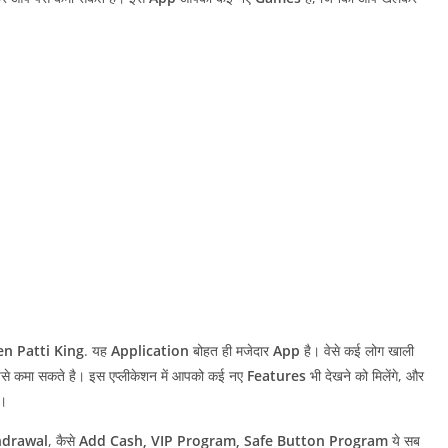
en Patti King
. यह
Application
बोहत ही मजेदार
App
है। वेसे कई लोग खाली
ैसे कमा सकते है। इस एप्लीकेशन में आपको कई नए
Features
भी देखने को मिलेंगे, और
ा।
hdrawal
, कैसे
Add
Cash, VIP Program, Safe Button Program
ये सब