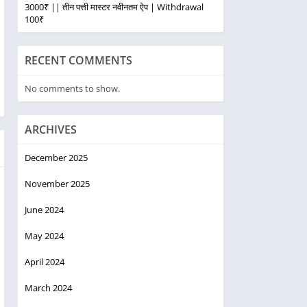
3000₹ || तीन पत्ती मास्टर नवीनतम ऐप | Withdrawal
100₹
RECENT COMMENTS
No comments to show.
ARCHIVES
December 2025
November 2025
June 2024
May 2024
April 2024
March 2024