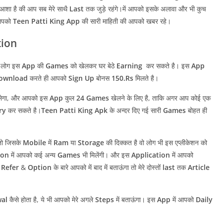
ुझे आशा है की आप सब मेरे साथै
Last
तक जुड़े रहंगे।में आपको इसके अलावा और भी कुच
 आपको
Teen Patti King App
की सारी माहिती की आपको खबर रहे।
tion
 लोग इस
App
की
Games
को खेलकर घर बेठे
Earning
कर सकते है। इस
App
ownload
करते ही आपको
Sign Up
बोनस
150.Rs
मिलते है।
लेगा, और आपको इस
App
कुल
24
Games
खेलने के लिए है, ताकि अगर आप कोई एक
ry
कर सकते है।
Teen Patti King Apk
के अन्दर दिए गई सारी
Games
बोहत ही
 तो जिसके
Mobile
में
Ram
या
Storage
की दिक्कत है वो लोग भी इस एप्लीकेशन को
ion
में आपको कई अन्य
Games
भी मिलेंगी। और इस
Application
में आपको
स
Refer
&
Option
के बारे आपको में बाद में बताऊंगा तो मेरे दोस्तों
last
तक
Article
al
कैसे होता है, ये भी आपको मेरे अगले
Steps
में बताऊंगा। इस
App
में आपको
Daily