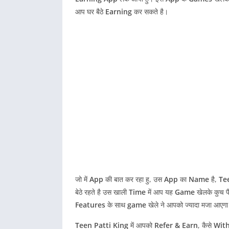
आप घर बैठे
Earning
कर सकते है।
जो में
App
की बात कर रहा हु, उस
App
का
Name
है,
Te
बेठे रहते है उस खाली
Time
में आप यह
Game
खेलके कुच प
Features
के साथ
game
खेले ने आपको ज्यादा मजा आएग
Teen Patti King
में आपको
Refer & Earn
, कैसे
Wit