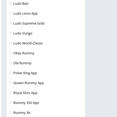
Ludo Bazi
Ludo Lions App
Ludo Supreme Gold
Ludo Vungo
Ludo World-Classic
Okey Rummy
Ola Rummy
Poker King App
Queen Rummy App
Royal Slots App
Rummy 333 App
Rummy 3A