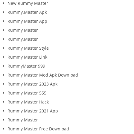
New Rummy Master
Rummy.Master Apk
Rummy Master App
Rummy Master
Rummy.Master
Rummy Master Style
Rummy Master Link
RummyMaster 999
Rummy Master Mod Apk Download
Rummy Master 2023 Apk
Rummy Master 555
Rummy Master Hack
Rummy Master 2021 App
Rummy Master
Rummy Master Free Download