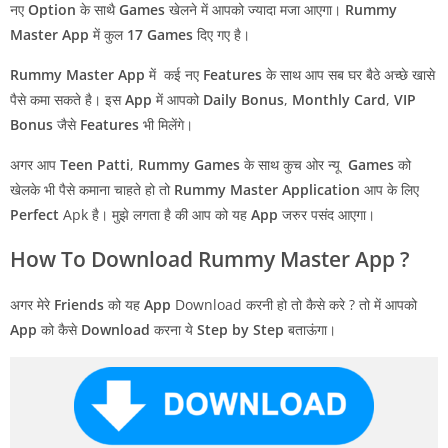
नए
Option
के साथै
Games
खेलने में आपको ज्यादा मजा आएगा।
Rummy
Master App
में कुल
17 Games
दिए गए है।
Rummy Master App
में कई नए
Features
के साथ आप सब घर बैठे अच्छे खासे
पैसे कमा सकते है। इस
App
में आपको
Daily Bonus
,
Monthly Card
,
VIP
Bonus
जैसे
Features
भी मिलेंगे।
अगर आप
Teen Patti
,
Rummy
Games
के साथ कुच ओर न्यू
Games
को
खेलके भी पैसे कमाना चाहते हो तो
Rummy Master Application
आप के लिए
Perfect
Apk है। मुझे लगता है की आप को यह
App
जरुर पसंद आएगा।
How To Download Rummy Master App ?
अगर मेरे
Friends
को यह
App
Download करनी हो तो कैसे करे ? तो में आपको
App
को कैसे
Download
करना ये
Step by Step
बताऊंगा।