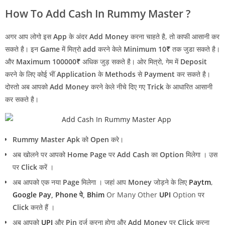
How To Add Cash In Rummy Master ?
अगर आप लोगो इस
App
के अंदर
Add
Money
करना चाहते है, तो काफी आसानी कर
सकते है। इन
Game
में मित्रो
add
करने केले
Minimum 10₹
तक जुडा सकते है।
और
Maximum 100000₹
अधिक जुड़ सकते है। ओर मित्रो, गेम में
Deposit
करने के लिए कोई भीं
Application
के
Methods
से
Payment
कर सकते है।
दोस्तो अब आपको
Add Money
करने केले नीचे दिए गए
Trick
के आधारित आसानी
कर सकते है।
Rummy Master Apk
को
Open
करे।
अब खोलने पर आपको
Home Page
पर
Add Cash
का
Option
मिलेगा । उस
पर
Click
करें ।
अब आपको एक नया
Page
मिलेगा । जहां आप
Money
जोड़ने के लिए
Paytm
,
Google Pay
,
Phone
पे,
Bhim
Or Many Other
UPI
Option पर
Click
करते हैं ।
अब आपको
UPI
और
Pin
दर्ज करना होगा और
Add Money
पर
Click
करना