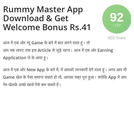
Rummy Master App
92
Download & Get
Welcome Bonus Rs.41
/ 100
SEO Score
आज में एक ओर न्यू
Game
के बारे में बात करने वाला हूं। तो
आप सब लास्ट तक इस
Article
से जुड़े रहना। आज में एक ओर
Earning
Application
ले के आया हु।
आज में एक ओर
New App
के बारे में, में आपको जानकारी देने वाला हूं। अगर आप भी
Game
खेल के पैसा कमाना चाहते हो तो, आपका सब्र पूरा हुआ। क्योकि
App
में आप
गेम खेलके अच्छे खासे पैसे कम सकते है।