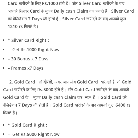
Card
खरीदने के लिए
Rs.1000
होते है। और
Silver Card
खरीदने के बाद
आपको स्लिवर
Card
के मुजब
Daily
cash
Claim
कर सकते है।
Silver Card
की वेलिडेशन 7
Days
की होती है।
Silver Card
खरीदने के बाद आपको कुल
1210 rs
मिलते हैै।
* Silver Card Right :
– Get Rs.
1000 Right
Now
–
30
Bonus x
7
Days
–
Frames
x7
Days
2. Gold Card
: तो
दोस्तों
, अगर आप लोग
Gold Card
खरीदते है, तो
Gold
Card
खरीदने के लिए
Rs.5000
होते है। और
Gold Card
खरीदने के बाद आपको
Gold Card
के मुजब
Daily
cash
Claim
कर सक है ।
Gold
Card
की
वेलिडेशन
7
Days
की होती है।
Gold Card
खरीदने के बाद आपको कुल
6400 rs
मिलते हैै।
* Gold Card Right :
– Get Rs.
5000 Right
Now