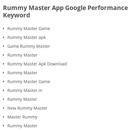
Rummy Master App Google Performance
Keyword
Rummy Master Game
Rummy Master apk
Game Rummy Master
Rummy Master
Rummy Master Apk Download
Rummy Master
Rummy Master Game
Rummy Master.in
Rammy Master
New Rummy Master
Master Rummy
Rummy Master