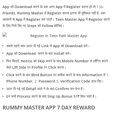
App
को
Download
करने के बाद अगर
App
में
Register
करना हो तो ? So
Friends
,
Rummy Master
में
Register
करना इतना भी मुश्किल नहीं है, आप
आसानी से
App
में
Register
कर पाएंगे।
Teen Master App
में
Register
करने
के लिए निचे दिए गए
Steps
को
Follow
कीजिए।
सबसे पहले आप ऊपर दी गई
Link
से
App
को
Download
करे।
App
को
Download
करने के बाद
Install
करे।
फिर मित्रो,
Notice
को
Skip
करने के बाद
Mobile Number
से लॉगिन करने
केले
Lift Side
पर
Profile
पर
Click
करना।
Click
करने के बाद
Bind Button
पर क्लीक करने के बाद
Information
में 1.
Phone Number,
2.
Password
3.
Verification Code
डाल दिए।
ऊपर दि गई गई
Detail
डाले ने के बाद
Confirm
कर देना है।
इन सभी
Process
करने के बाद
Sing Up Bonus 51₹
मिल जाते है।
RUMMY MASTER APP 7 DAY REWARD