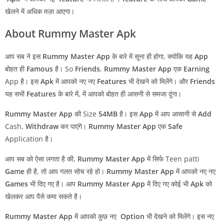
खेलने में अधिक मज़ा आएगा।
About Rummy Master Apk
आप सब ने इस
Rummy Master App
के बारे में सूना ही होगा, क्योकि यह
App
बोहत ही
Famous
है। So
Friends
,
Rummy Master App
एक
Earning
App है। इस
Apk
में आपको नए नए
Features
भी देखने को मिलेंगे। और
Friends
यह सभी
Features
के बारे में, में आपको बोहत ही आसनी से समजा दूंगा।
Rummy Master App
की Size
54MB
है। इस
App
में आप आसानी से
Add
Cash,
Withdraw
कर पाएंगे।
Rummy Master App
एक
Safe
Application है।
आप सब को ऐसा लगता है की,
Rummy Master App
में सिर्फ Teen patti
Game
ही है, तो आप गलत सोच रहे हो।
Rummy Master App
में आपको नए नए
Games
भी दिए गए है। आप
Rummy Master App
में दिए गए कोई भी
Apk
को
खेलकर आप पैसे कमा सकते है।
Rummy Master App
में आपको कुछ नए
Option
भी देखने को मिलेंगे। इस नए