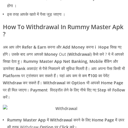
होगा ।
इस तरह आपके खाते में पैसा जुड़ जाएगा ।
How To Withdrawal In Rummy Master Apk
?
अब आप लोग
Refer & Earn
करना और
Add Money
करना
i Hope
सिख गए
होंगे। उसके बाद अगर आपको
Money
Out (
Withdrawal
) कैसे करे ? ये में आपको
सिखा देता हु।
Rummy Master App
Net Banking, Mobile
बैंकिंग और
डायरेक्ट
Bank
अकाउंट से पैसे निकालने की सुविधा मिलती है। आप अपना पैसा किसी भी
Platform
पर ट्रांसफर कर सकते हैं। यहां आप कम से कम
₹100
का पेमेंट
Withdraw
कर सकते हैं।
Withdrawal
का
Option
भी आपको
Home
Page
पर ही मिल जाएगा।
Payment
विदड्रॉल लेने के लिए नीचे दिए गए
Step
को
Follow
करें।
Rummy Master App
में
Withdrawal
करने के लिए
Home Page
में उपर
की तरफ Withdraw
Option
पर
Click
करे।