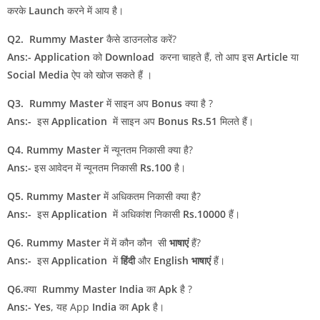
करके
Launch
करने में आय है।
Q2.
Rummy Master
कैसे डाउनलोड करें?
Ans:-
Application
को
Download
करना चाहते हैं, तो आप इस
Article
या
Social Media
ऐप को खोज सकते हैं ।
Q3.
Rummy Master
में साइन अप
Bonus
क्या है ?
Ans:-
इस
Application
में साइन अप
Bonus Rs.51
मिलते हैं।
Q4.
Rummy Master
में न्यूनतम निकासी क्या है?
Ans:-
इस आवेदन में न्यूनतम निकासी
Rs.100
है।
Q5.
Rummy Master
में अधिकतम निकासी क्या है?
Ans:-
इस
Application
में अधिकांश निकासी
Rs.10000
हैं।
Q6.
Rummy Master
में में कौन कौन सी
भाषाएं
हैं?
Ans:-
इस
Application
में
हिंदी
और
English
भाषाएं
हैं।
Q6.
क्या
Rummy Master India
का
Apk
है ?
Ans:-
Yes
, यह App
India
का
Apk
है।