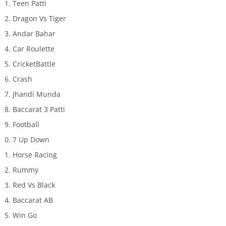
Teen Patti
Dragon Vs Tiger
Andar Bahar
Car Roulette
CricketBattle
Crash
Jhandi Munda
Baccarat 3 Patti
Football
7 Up Down
Horse Racing
Rummy
Red Vs Black
Baccarat AB
Win Go