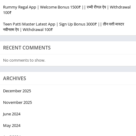
Rummy Regal App | Welcome Bonus 1500₹ || रम्मी रीगल ऐप | Withdrawal
100₹
Teen Patti Master Latest App | Sign Up Bonus 3000₹ || तीन पत्ती मास्टर
नवीनतम ऐप | Withdrawal 100₹
RECENT COMMENTS
No comments to show.
ARCHIVES
December 2025
November 2025
June 2024
May 2024